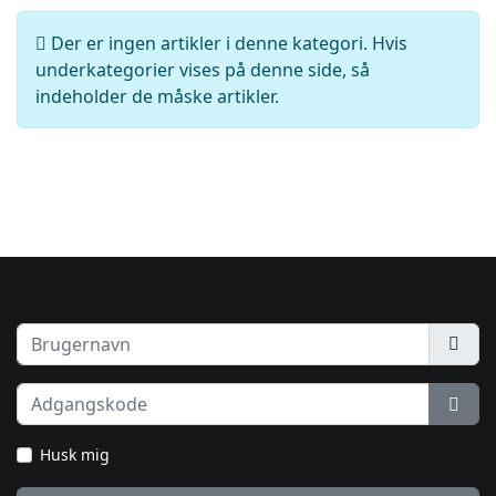
Info
Der er ingen artikler i denne kategori. Hvis
underkategorier vises på denne side, så
indeholder de måske artikler.
Brugernavn
Adgangskode
Vis 
Husk mig