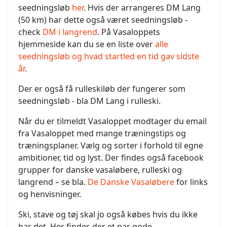
seedningsløb
her
. Hvis der arrangeres DM Lang
(50 km) har dette også været seedningsløb -
check
DM i langrend
. På Vasaloppets
hjemmeside kan du se en liste over
alle
seedningsløb og hvad startled en tid gav sidste
år
.
Der er også få rulleskiløb der fungerer som
seedningsløb - bla DM Lang i rulleski.
Når du er tilmeldt Vasaloppet modtager du email
fra Vasaloppet med mange træningstips og
træningsplaner. Vælg og sorter i forhold til egne
ambitioner, tid og lyst. Der findes også facebook
grupper for danske vasaløbere, rulleski og
langrend – se bla.
De Danske Vasaløbere
for links
og henvisninger.
Ski, stave og tøj skal jo også købes hvis du ikke
har det. Her findes der et par gode