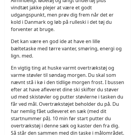
Almindeligt løbetøj og langt undertøj plus
vindtæt jakke plejer at være et godt
udgangspunkt, men prøv dig frem når det er
kold i Danmark og løb på rulleski i det tøj du
forventer at bruge.
Det kan være en god ide at have en lille
bæltetaske med tørre vanter, smøring, energi og
lign. med.
En vigtig ting at huske varmt overtrækstøj og
varme støvler til søndag morgen. Du skal som
nævnt stå i kø i den tidlige morgen frost. I bussen
efter at have afleveret dine ski skifter du støver
ud med skistøvler og putter støvlerne i tasken du
får ved mål. Overtrækstøjet beholder du på. Du
har nemlig fået udleveret en sæk (med dit
startnummer på). 10 min før start putter du
overtrækstøj i denne sæk og kaster den fra dig.
Så står den sammen med din taske i målområdet.