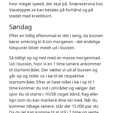
hvor meget speed, der skal på. Smøreservice hos
Vasaloppet.se kan betales på forhånd og på
stedet med kreditkort.
Søndag
Efter en tidlig aftensmad er det i seng, da bussen
kører omkring kl 4 om morgenen - det endelige
tidspunkt bliver meldt ud i bussen.
Så tidligt op og ned med en masse morgenmad.
Ud i bussen, hvor vi en 1 time senere ankommer
til startområdet. Der vælter vi ud af bussen og
går op og stiller os i kø til de respektive
startområder. Efter at have stået i kø i op til 1
time kommer du ind i området og vælger det
spor du vil starte i. HUSK noget bånd, flag eller
lign som du kan markere dine ski med. Når du
kommer tilbage senere, står der 15.000 par ski.
Da du let kan komme til at stå i 1 time og vente