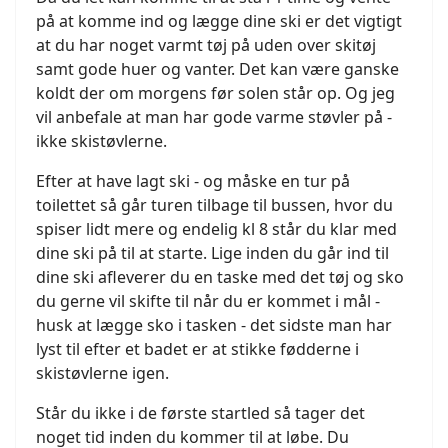
på at komme ind og lægge dine ski er det vigtigt
at du har noget varmt tøj på uden over skitøj
samt gode huer og vanter. Det kan være ganske
koldt der om morgens før solen står op. Og jeg
vil anbefale at man har gode varme støvler på -
ikke skistøvlerne.
Efter at have lagt ski - og måske en tur på
toilettet så går turen tilbage til bussen, hvor du
spiser lidt mere og endelig kl 8 står du klar med
dine ski på til at starte. Lige inden du går ind til
dine ski afleverer du en taske med det tøj og sko
du gerne vil skifte til når du er kommet i mål -
husk at lægge sko i tasken - det sidste man har
lyst til efter et badet er at stikke fødderne i
skistøvlerne igen.
Står du ikke i de første startled så tager det
noget tid inden du kommer til at løbe. Du